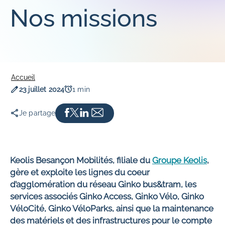
Expérience Voyageurs
COLLABORATEURS
Nos missions
NOS PARTENAIRES
Innovation
Nos engagements pour nos collaborateurs
Sûreté et sécurité
Parcours d'intégration
Vie de la cité
Opportunités d'évolution de carrière
Accessibilité
Qualité de vie au travail
Accueil
Culture et éducation
Nous rejoindre
Date de publication
Temps de lecture
23 juillet 2024
1 min
Sport
Je partage
Keolis Besançon Mobilités, filiale du
Groupe Keolis
,
gère et exploite les lignes du coeur
d’agglomération du réseau Ginko bus&tram, les
services associés Ginko Access, Ginko Vélo, Ginko
VéloCité, Ginko VéloParks, ainsi que la maintenance
des matériels et des infrastructures pour le compte