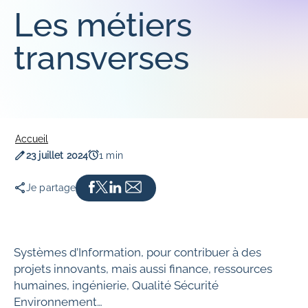
Expérience Voyageurs
COLLABORATEURS
Les métiers
NOS PARTENAIRES
Innovation
Nos engagements pour nos collaborateurs
transverses
Sûreté et sécurité
Parcours d'intégration
Vie de la cité
Opportunités d'évolution de carrière
Accessibilité
Qualité de vie au travail
Culture et éducation
Nous rejoindre
Sport
Accueil
Date de publication
Temps de lecture
23 juillet 2024
1 min
Je partage
Systèmes d’Information, pour contribuer à des
projets innovants, mais aussi finance, ressources
humaines, ingénierie, Qualité Sécurité
Environnement…