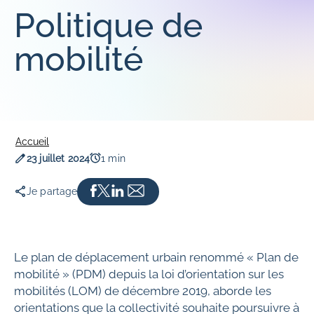
Expérience Voyageurs
COLLABORATEURS
Politique de
NOS PARTENAIRES
Innovation
Nos engagements pour nos collaborateurs
mobilité
Sûreté et sécurité
Parcours d'intégration
Vie de la cité
Opportunités d'évolution de carrière
Accessibilité
Qualité de vie au travail
Culture et éducation
Nous rejoindre
Sport
Accueil
Date de publication
Temps de lecture
23 juillet 2024
1 min
Je partage
Le plan de déplacement urbain renommé « Plan de
mobilité » (PDM) depuis la loi d’orientation sur les
mobilités (LOM) de décembre 2019, aborde les
orientations que la collectivité souhaite poursuivre à