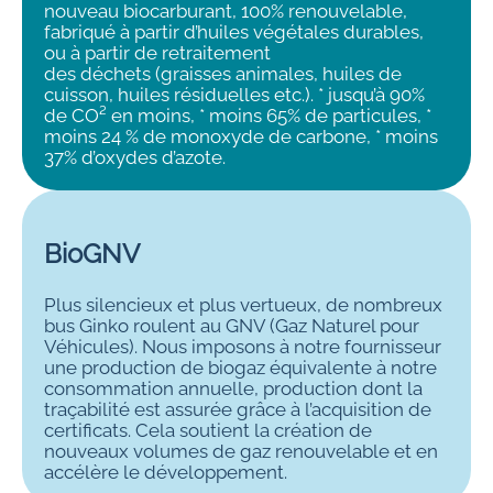
nouveau biocarburant, 100% renouvelable,
fabriqué à partir d’huiles végétales durables,
ou à partir de retraitement
des déchets (graisses animales, huiles de
cuisson, huiles résiduelles etc.). * jusqu’à 90%
de CO² en moins, * moins 65% de particules, *
moins 24 % de monoxyde de carbone, * moins
37% d’oxydes d’azote.
BioGNV
Plus silencieux et plus vertueux, de nombreux
bus Ginko roulent au GNV (Gaz Naturel pour
Véhicules). Nous imposons à notre fournisseur
une production de biogaz équivalente à notre
consommation annuelle, production dont la
traçabilité est assurée grâce à l’acquisition de
certificats. Cela soutient la création de
nouveaux volumes de gaz renouvelable et en
accélère le développement.