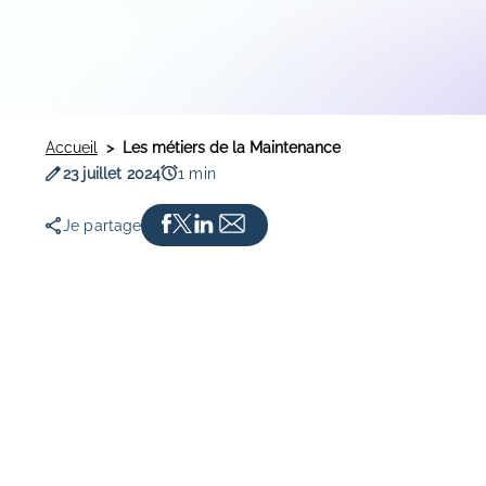
Accueil
Les métiers de la Maintenance
Date de publication
Temps de lecture
23 juillet 2024
1 min
Je partage