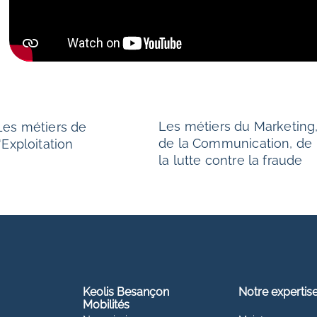
Les métiers du Marketing
Les métiers de
de la Communication, de
l'Exploitation
la lutte contre la fraude
Keolis Besançon
Notre expertis
Mobilités